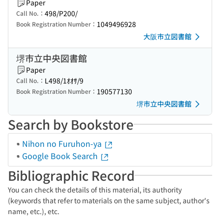
Paper
498/P200/
Call No.：
1049496928
Book Registration Number：
大阪市立図書館
堺市立中央図書館
Paper
L498/1ｵｵｻ/9
Call No.：
190577130
Book Registration Number：
堺市立中央図書館
Search by Bookstore
Nihon no Furuhon-ya
Google Book Search
Bibliographic Record
You can check the details of this material, its authority
(keywords that refer to materials on the same subject, author's
name, etc.), etc.