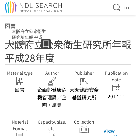
Open Se
Ope
Jump to main content
図書
大阪府立公衆衛生
研究所年報 平成
大阪府立公衆衛生研究所年報
28年度
平成28年度
Material type
Author
Publisher
Publication
date
図書
企画部健康危
大阪健康安全
2017.11
機管理課／企
基盤研究所
画・編集
Material
Capacity, size,
Collection
Format
etc.
View