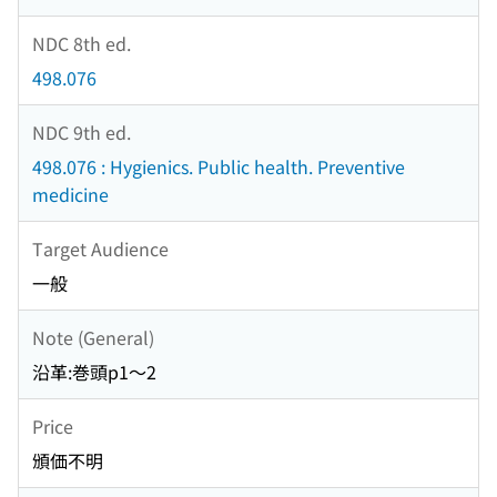
NDC 8th ed.
498.076
NDC 9th ed.
498.076 : Hygienics. Public health. Preventive
medicine
Target Audience
一般
Note (General)
沿革:巻頭p1〜2
Price
頒価不明