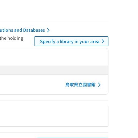
itutions and Databases
 the holding
Specify a library in your area
鳥取県立図書館