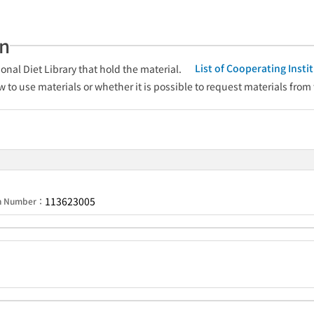
an
List of Cooperating Inst
onal Diet Library that hold the material.
w to use materials or whether it is possible to request materials from
113623005
on Number：