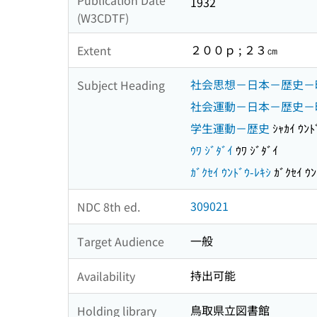
Publication Date
1932
(W3CDTF)
２００ｐ ; ２３㎝
Extent
社会思想－日本－歴史－
Subject Heading
社会運動－日本－歴史－
学生運動－歴史
ｼｬｶｲ ｳﾝﾄ
ｳﾜ ｼﾞﾀﾞｲ
ｳﾜ ｼﾞﾀﾞｲ
ｶﾞｸｾｲ ｳﾝﾄﾞｳ-ﾚｷｼ
ｶﾞｸｾｲ ｳﾝ
309021
NDC 8th ed.
一般
Target Audience
持出可能
Availability
鳥取県立図書館
Holding library