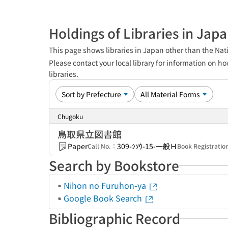
Holdings of Libraries in Jap
This page shows libraries in Japan other than the Nati
Please contact your local library for information on ho
libraries.
Chugoku
鳥取県立図書館
Paper
309-ｼｿｳ-15-一般Ｈ
Call No.：
Book Registrati
Search by Bookstore
Nihon no Furuhon-ya
Google Book Search
Bibliographic Record