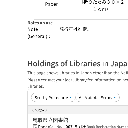
（折りたたみ３０×２
Paper
１ｃｍ）
Notes on use
Note
発行年は推定．
(General)：
Holdings of Libraries in Jap
This page shows libraries in Japan other than the Nati
Please contact your local library for information on ho
libraries.
Chugoku
鳥取県立図書館
Paper
007 -8-郷土
Call No.：
Book Registration Numb