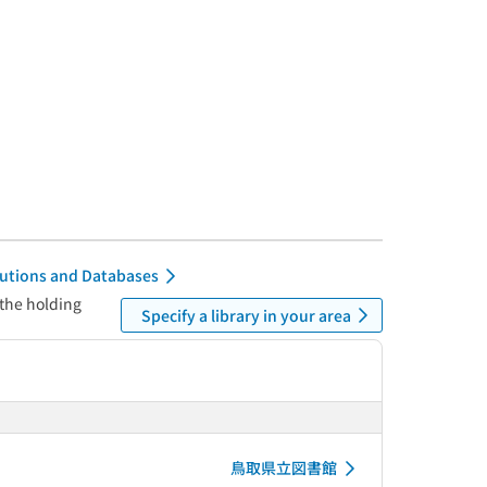
itutions and Databases
 the holding
Specify a library in your area
鳥取県立図書館