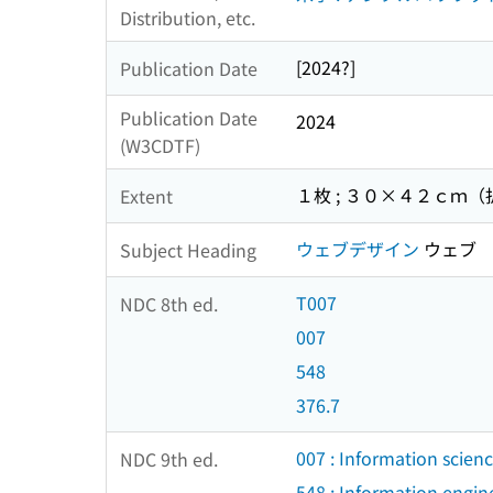
Distribution, etc.
[2024?]
Publication Date
Publication Date
2024
(W3CDTF)
１枚 ; ３０×４２ｃｍ
Extent
ウェブデザイン
ウェブ 
Subject Heading
T007
NDC 8th ed.
007
548
376.7
007 : Information scien
NDC 9th ed.
548 : Information engin