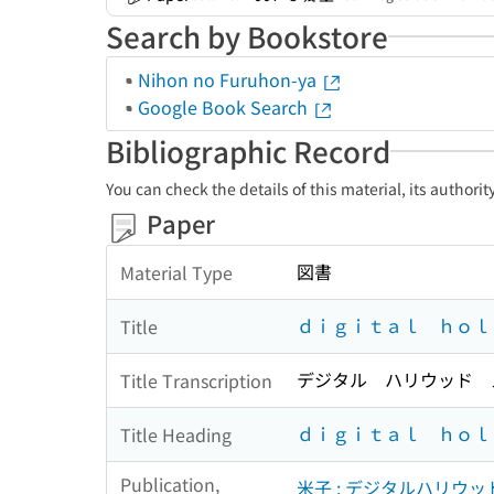
Search by Bookstore
Nihon no Furuhon-ya
Google Book Search
Bibliographic Record
You can check the details of this material, its authori
Paper
図書
Material Type
ｄｉｇｉｔａｌ ｈｏｌｌ
Title
デジタル ハリウッド ス
Title Transcription
ｄｉｇｉｔａｌ ｈｏｌ
Title Heading
Publication,
米子 : デジタルハリウ