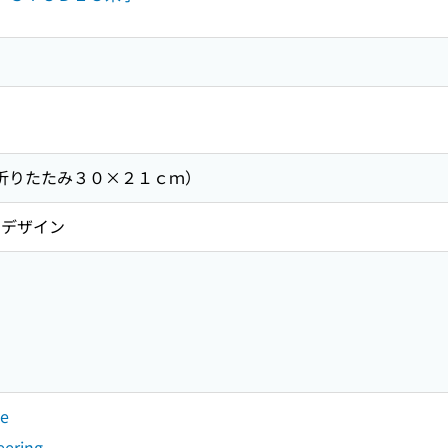
（折りたたみ３０×２１ｃｍ）
デザイン
ce
eering