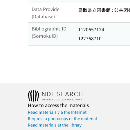
Data Provider
鳥取県立図書館 : 公共
(Database)
Bibliographic ID
1120657124
(SomokuID)
122768710
How to access the materials
Read materials via the Internet
Request a photocopy of the material
Read materials at the library