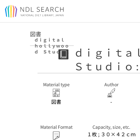
Jump to main content
図書
ｄｉｇｉｔａｌ
ｈｏｌｌｙｗｏｏ
ｄｉｇｉｔａ
ｄ Ｓｔｕｄｉｏ
: （受講案内）
Ｓｔｕｄｉｏ 
Material type
Author
図書
-
Material Format
Capacity, size, etc.
１枚 ; ３０×４２ｃｍ