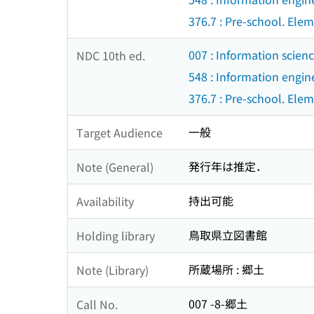
376.7 : Pre-school. El
007 : Information scienc
NDC 10th ed.
548 : Information engin
376.7 : Pre-school. El
一般
Target Audience
発行年は推定．
Note (General)
持出可能
Availability
鳥取県立図書館
Holding library
所蔵場所 : 郷土
Note (Library)
007 -8-郷土
Call No.