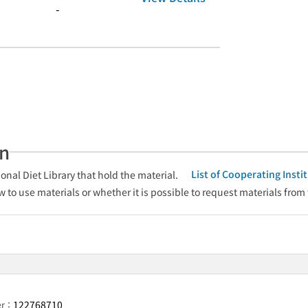
-
an
List of Cooperating Inst
onal Diet Library that hold the material.
w to use materials or whether it is possible to request materials from
122768710
er：