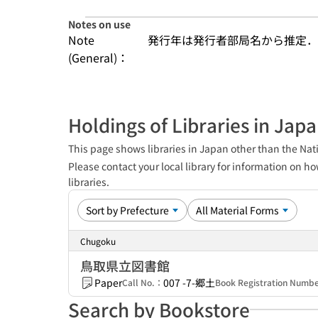
Notes on use
Note
発行年は発行者部局名から推定．
(General)：
Holdings of Libraries in Jap
This page shows libraries in Japan other than the Nati
Please contact your local library for information on ho
libraries.
Chugoku
鳥取県立図書館
Paper
007 -7-郷土
Call No.：
Book Registration Numb
Search by Bookstore