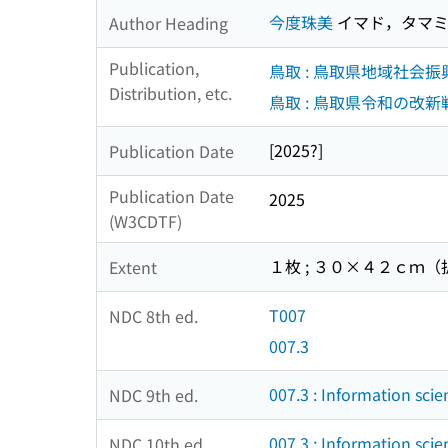
今度珠美
イマド，タマ
Author Heading
Publication,
鳥取 : 鳥取県地域社会
Distribution, etc.
鳥取 : 鳥取県令和の改
[2025?]
Publication Date
Publication Date
2025
(W3CDTF)
１枚 ; ３０×４２ｃｍ
Extent
T007
NDC 8th ed.
007.3
007.3 : Information scie
NDC 9th ed.
007.3 : Information scie
NDC 10th ed.