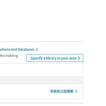
itutions and Databases
 the holding
Specify a library in your area
鳥取県立図書館