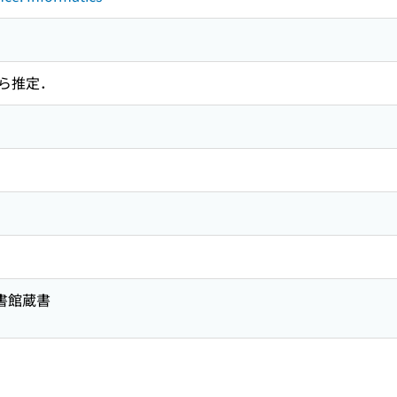
ら推定．
図書館蔵書