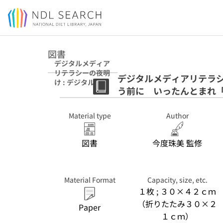
Jump to main content
図書
デジタルメディア
リテラシーの夜明
デジタルメディアリテラシ
け : デジタルメデ
う前に いったんとまれ
ィア情報と向き合
う前に いったん
とまれ「批判的思
Material type
Author
考」のススメ
図書
今度珠美 監修
Material Format
Capacity, size, etc.
１枚 ; ３０×４２ｃｍ
（折りたたみ３０×２
Paper
１ｃｍ）