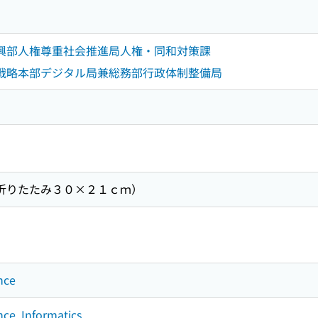
ミ
振興部人権尊重社会推進局人権・同和対策課
新戦略本部デジタル局兼総務部行政体制整備局
（折りたたみ３０×２１ｃｍ）
nce
nce. Informatics