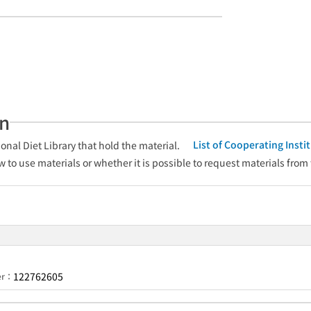
an
List of Cooperating Inst
onal Diet Library that hold the material.
w to use materials or whether it is possible to request materials from
122762605
er：