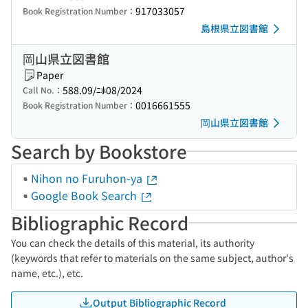
917033057
Book Registration Number：
島根県立図書館
岡山県立図書館
Paper
588.09/ﾆﾎ08/2024
Call No.：
0016661555
Book Registration Number：
岡山県立図書館
Search by Bookstore
Nihon no Furuhon-ya
Google Book Search
Bibliographic Record
You can check the details of this material, its authority
(keywords that refer to materials on the same subject, author's
name, etc.), etc.
Output Bibliographic Record