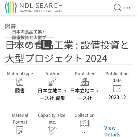
Open Se
Ope
Jump to main content
図書
日本の食品工業 :
設備投資と大型プ
日本の食品工業 : 設備投資と
ロジェクト 2024
大型プロジェクト 2024
Material type
Author
Publisher
Publication
date
図書
日本立地ニュ
日本立地ニュ
2023.12
ース社 編集
ース社
Material
Capacity, size,
Collection
Format
etc.
View
-
Details