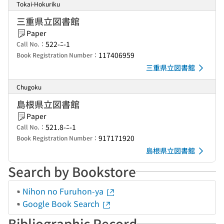
Tokai-Hokuriku
三重県立図書館
Paper
522-ﾆ-1
Call No.：
117406959
Book Registration Number：
三重県立図書館
Chugoku
島根県立図書館
Paper
521.8-ﾆ-1
Call No.：
917171920
Book Registration Number：
島根県立図書館
Search by Bookstore
Nihon no Furuhon-ya
Google Book Search
Bibliographic Record