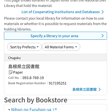
This page shows libraries in Japan other than the National Diet
Library that hold the material.
List of Cooperating Institutions and Databases
Please contact your local library for information on how to use
materials or whether it is possible to request materials from the
holding libraries.
Specify a library in your area
Chugoku
島根県立図書館
Paper
093.8-769-19
Call No.：
917195251
Book Registration Number：
島根県立図書館
Search by Bookstore
Nihon no Furuhon-ya