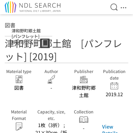
Open Se
Ope
Jump to main content
図書
津和野町郷土館
[パンフレット]
津和野町郷土館 [パンフレ
[2019]
ット] [2019]
Material type
Author
Publisher
Publication
date
図書
-
津和野町郷
2019.12
土館
Material
Capacity, size,
Collection
Format
etc.
1枚（3折） ;
View
-
21×30cm（折