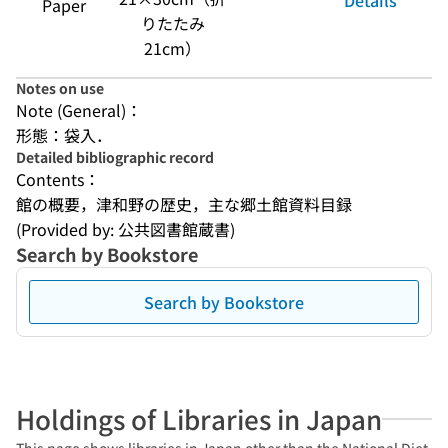
Details
Paper
りたたみ
21cm）
Notes on use
Note (General)：
形態：袋入．
Detailed bibliographic record
Contents：
館の概要，津和野の歴史，主な郷土館資料目録
(Provided by: 公共図書館蔵書)
Search by Bookstore
Search by Bookstore
Holdings of Libraries in Japan