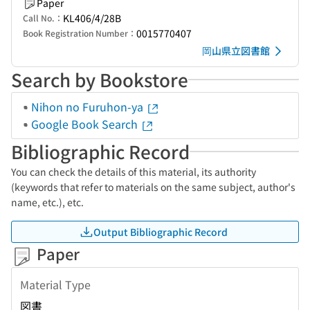
Paper
KL406/4/28B
Call No.：
0015770407
Book Registration Number：
岡山県立図書館
Search by Bookstore
Nihon no Furuhon-ya
Google Book Search
Bibliographic Record
You can check the details of this material, its authority
(keywords that refer to materials on the same subject, author's
name, etc.), etc.
Output Bibliographic Record
Paper
Material Type
図書