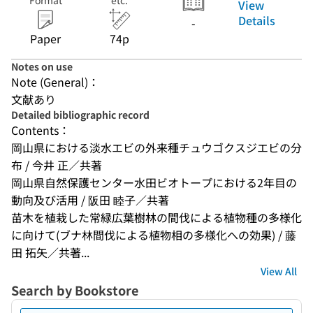
Format
etc.
View
Details
-
Paper
74p
Notes on use
Note (General)：
文献あり
Detailed bibliographic record
Contents：
岡山県における淡水エビの外来種チュウゴクスジエビの分
布 / 今井 正／共著
岡山県自然保護センター水田ビオトープにおける2年目の
動向及び活用 / 阪田 睦子／共著
苗木を植栽した常緑広葉樹林の間伐による植物種の多様化
に向けて(ブナ林間伐による植物相の多様化への効果) / 藤
田 拓矢／共著...
View All
Search by Bookstore