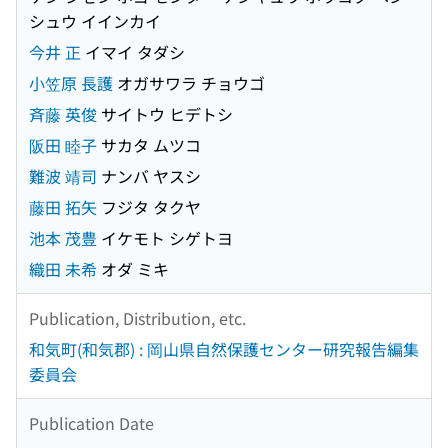
シュウ イインカイ
今井 正
イマイ タダシ
小笠原 長護
オガサワラ チョウゴ
斉藤 英俊
サイトウ ヒデトシ
阪田 睦子
サカタ ムツコ
難波 靖司
ナンバ ヤスシ
藤田 拓矢
フジタ タクヤ
池本 茂豊
イケモト シゲトヨ
織田 未希
オダ ミキ
Publication, Distribution, etc.
和気町(和気郡) : 岡山県自然保護センター研究報告編集
委員会
Publication Date