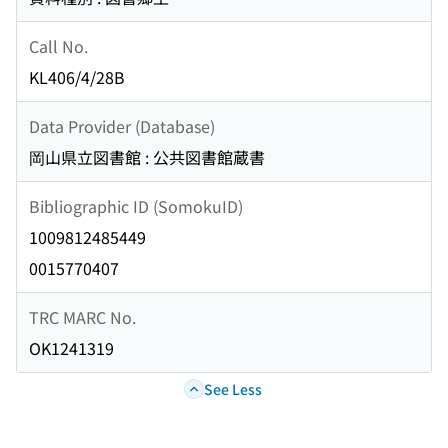
Call No.
KL406/4/28B
Data Provider (Database)
岡山県立図書館 : 公共図書館蔵書
Bibliographic ID (SomokuID)
1009812485449
0015770407
TRC MARC No.
OK1241319
See Less