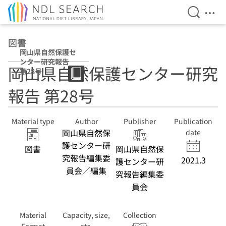
Open Se
Ope
Jump to main content
図書
岡山県自然保護セ
ンター研究報告
岡山県自然保護センター研究
第28号
報告 第28号
Material type
Author
Publisher
Publication
岡山県自然保
date
護センター研
図書
岡山県自然保
究報告編集委
2021.3
護センター研
員会／編集
究報告編集委
員会
Material
Capacity, size,
Collection