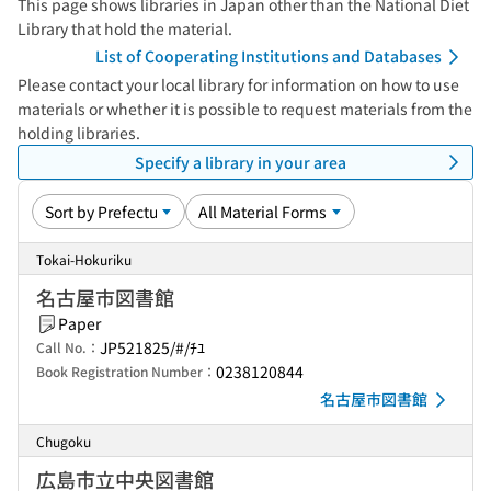
This page shows libraries in Japan other than the National Diet
Library that hold the material.
List of Cooperating Institutions and Databases
Please contact your local library for information on how to use
materials or whether it is possible to request materials from the
holding libraries.
Specify a library in your area
Tokai-Hokuriku
名古屋市図書館
Paper
JP521825/#/ﾁﾕ
Call No.：
0238120844
Book Registration Number：
名古屋市図書館
Chugoku
広島市立中央図書館