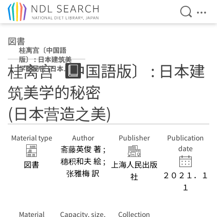
Open Se
Ope
Jump to main content
図書
桂离宫〔中国語
版〕 : 日本建筑美
桂离宫〔中国語版〕 : 日本建
学的秘密 (日本营
造之美)
筑美学的秘密
(日本营造之美)
Material type
Author
Publisher
Publication
斋藤英俊 著 ;
date
穗积和夫 絵 ;
図書
上海人民出版
张雅梅 訳
２０２１．１
社
１
Material
Capacity, size,
Collection