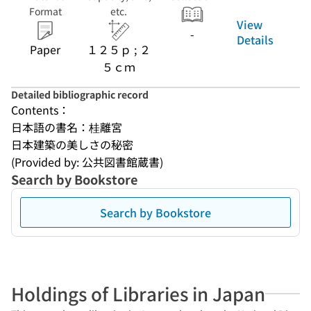
Format
etc.
View
-
Details
Paper
１２５ｐ ; ２
５ｃｍ
Detailed bibliographic record
Contents：
日本語の書名：桂離宮
日本建築の美しさの秘密
(Provided by: 公共図書館蔵書)
Search by Bookstore
Search by Bookstore
Holdings of Libraries in Japan