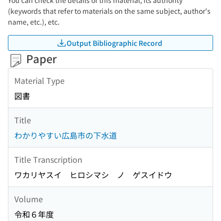
You can check the details of this material, its authority
(keywords that refer to materials on the same subject, author's
name, etc.), etc.
Output Bibliographic Record
Paper
Material Type
図書
Title
わかりやすい広島市の下水道
Title Transcription
ワカリヤスイ ヒロシマシ ノ ゲスイドウ
Volume
令和６年度