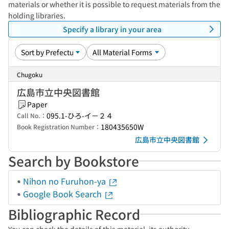
materials or whether it is possible to request materials from the
holding libraries.
Specify a library in your area
Chugoku
広島市立中央図書館
Paper
095.1-ひろ-イ－２４
Call No.：
180435650W
Book Registration Number：
広島市立中央図書館
Search by Bookstore
Nihon no Furuhon-ya
Google Book Search
Bibliographic Record