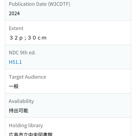
Publication Date (W3CDTF)
2024
Extent
３２ｐ ; ３０ｃｍ
NDC 9th ed.
H51.1
Target Audience
一般
Availability
持出可能
Holding library
広島市立中央図書館