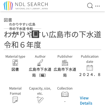
Open Se
Ope
Jump to main content
図書
わかりやすい広島
市の下水道 令和
わかりやすい広島市の下水道
６年度
令和６年度
Material type
Author
Publisher
Publication
date
図書
広島市下水道
広島市下水道
２０２４．８
局 〔編〕
局
Material
Capacity, size,
Collection
Format
etc.
View
-
Details