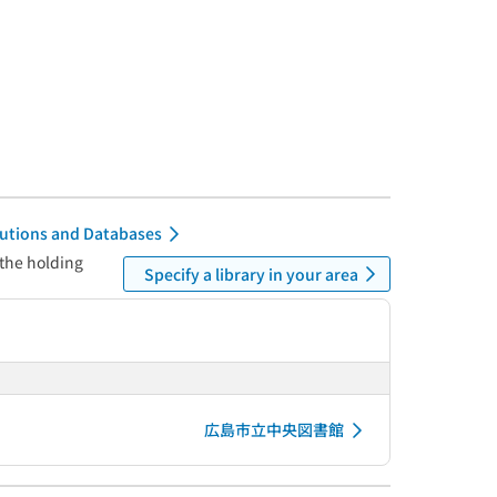
itutions and Databases
 the holding
Specify a library in your area
広島市立中央図書館