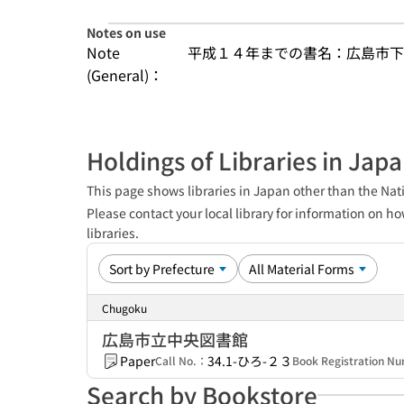
Notes on use
Note
平成１４年までの書名：広島市下
(General)：
Holdings of Libraries in Jap
This page shows libraries in Japan other than the Nati
Please contact your local library for information on ho
libraries.
Chugoku
広島市立中央図書館
Paper
34.1-ひろ-２３
Call No.：
Book Registration 
Search by Bookstore