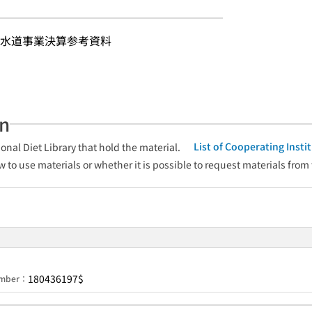
水道事業決算参考資料
an
List of Cooperating Inst
onal Diet Library that hold the material.
w to use materials or whether it is possible to request materials from
180436197$
Number：