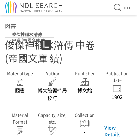
Open Se
Ope
Jump to main content
図書
俊傑神稲水滸傳
中卷 (帝國文庫 續)
俊傑神稲水滸傳 中卷
(帝國文庫 續)
Material type
Author
Publisher
Publication
date
図書
博文館編輯局
博文館
1902
校訂
Material
Capacity, size,
Collection
Format
etc.
View
-
Details