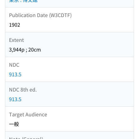
Publication Date (W3CDTF)
1902
Extent
3,944p ; 20cm
NDC
913.5
NDC 8th ed.
913.5
Target Audience
一般
Note (General)