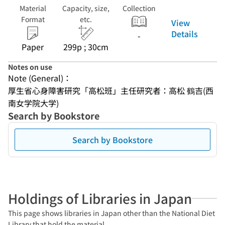
Material
Capacity, size,
Collection
Format
etc.
View
Details
-
Paper
299p ; 30cm
Notes on use
Note (General)：
厚生省心身障害研究「高松班」主任研究者：高松 鶴吉(西
南女学院大学)
Search by Bookstore
Search by Bookstore
Holdings of Libraries in Japan
This page shows libraries in Japan other than the National Diet
Library that hold the material.