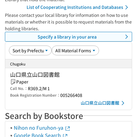
List of Cooperating Institutions and Databases
Please contact your local library for information on how to use
materials or whether it is possible to request materials from the
holding libraries.
Specify a library in your area
Chugoku
山口県立山口図書館
Paper
R369.2/M 1
Call No.：
005266408
Book Registration Number：
山口県立山口図書館
Search by Bookstore
Nihon no Furuhon-ya
Google Book Search