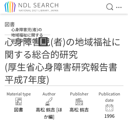
Open Se
Ope
Jump to main content
図書
心身障害児(者)の
地域福祉に関する
心身障害児(者)の地域福祉に
総合的研究 (厚生
省心身障害研究報
関する総合的研究
告書 平成7年度)
(厚生省心身障害研究報告書
平成7年度)
Material type
Author
Publisher
Publication
date
図書
高松 鶴吉 [ほ
高松 鶴吉
1996
か編]