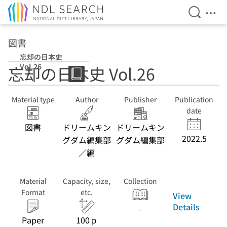
Open Se
Ope
Jump to main content
図書
忘却の日本史
Vol.26
忘却の日本史 Vol.26
Material type
Author
Publisher
Publication
date
図書
ドリームキン
ドリームキン
2022.5
グダム編集部
グダム編集部
／編
Material
Capacity, size,
Collection
Format
etc.
View
Details
-
Paper
100ｐ