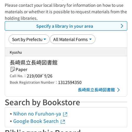
Please contact your local library for information on how to use
materials or whether it is possible to request materials from the
holding libraries.
Specify a library in your area
Kyushu
長崎県立長崎図書館
Paper
219/00ﾎﾞｳ/26
Call No.：
1312594350
Book Registration Number：
長崎県立長崎図書館
Search by Bookstore
Nihon no Furuhon-ya
Google Book Search