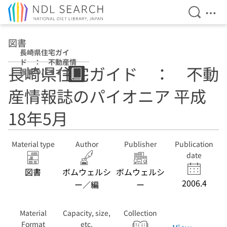
Open Se
Ope
Jump to main content
図書
長崎県住宅ガイ
ド ： 不動産情
長崎県住宅ガイド ： 不動
報誌のパイオニア
平成18年5月
産情報誌のパイオニア 平成
18年5月
Material type
Author
Publisher
Publication
date
図書
ボムウェルシ
ボムウェルシ
2006.4
ー／編
ー
Material
Capacity, size,
Collection
Format
etc.