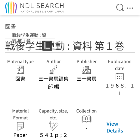
Open Se
Ope
Jump to main content
図書
戦後学生運動 : 資
料 第１巻
戦後学生運動 : 資料 第１巻
Material type
Author
Publisher
Publication
date
図書
三一書房編集
三一書房
１９６８．１
部 編
１
Material
Capacity, size,
Collection
Format
etc.
View
-
Details
Paper
５４１ｐ ; ２