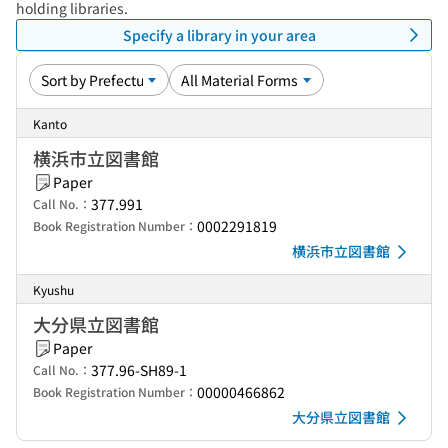
holding libraries.
Specify a library in your area
Kanto
横浜市立図書館
Paper
377.991
Call No.：
0002291819
Book Registration Number：
横浜市立図書館
Kyushu
大分県立図書館
Paper
377.96-SH89-1
Call No.：
00000466862
Book Registration Number：
大分県立図書館