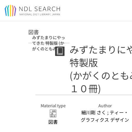
Jump to main content
図書
みずたまりにやっ
てきた 特製版 (か
みずたまりに
がくのともみぢか
な不思議セット全
特製版
１０冊)
(かがくのと
１０冊)
Material type
Author
細川剛 さく ; ティー・
グラフィクス デザイン
図書