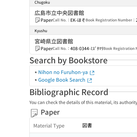
Chugoku
広島市立中央図書館
Paper
EK-ほそ
Call No.：
Book Registration Number：
Kyushu
宮崎県立図書館
Paper
408-0344-ﾐｽﾞﾀﾏﾘ
Call No.：
Book Registratio
Search by Bookstore
Nihon no Furuhon-ya
Google Book Search
Bibliographic Record
You can check the details of this material, its authori
Paper
図書
Material Type