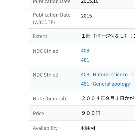
2015.10
Publication Date
Publication Date
2015
(W3CDTF)
１冊（ページ付なし） ;
Extent
408
NDC 8th ed.
481
408 : Natural science--C
NDC 9th ed.
481 : General zoology
２００４年９月１日かが
Note (General)
９００円
Price
利用可
Availability