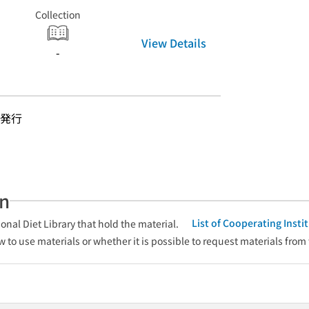
Collection
View Details
-
発行
an
List of Cooperating Inst
onal Diet Library that hold the material.
w to use materials or whether it is possible to request materials from