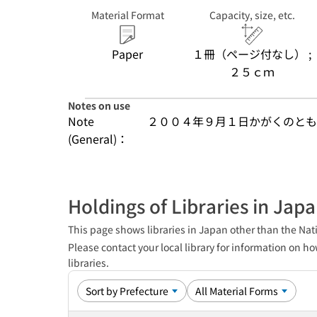
Material Format
Capacity, size, etc.
Paper
１冊（ページ付なし） ;
２５ｃｍ
Notes on use
Note
２００４年９月１日かがくのとも
(General)：
Holdings of Libraries in Jap
This page shows libraries in Japan other than the Nati
Please contact your local library for information on ho
libraries.