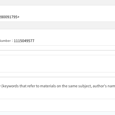
280091795+
1115049577
n Number：
ty (keywords that refer to materials on the same subject, author's name