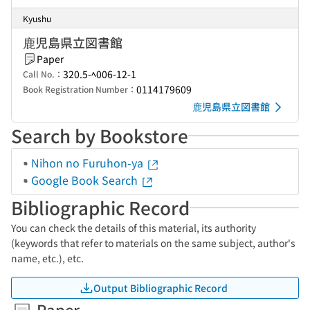
Kyushu
鹿児島県立図書館
Paper
320.5-ﾍ006-12-1
Call No.：
0114179609
Book Registration Number：
鹿児島県立図書館
Search by Bookstore
Nihon no Furuhon-ya
Google Book Search
Bibliographic Record
You can check the details of this material, its authority
(keywords that refer to materials on the same subject, author's
name, etc.), etc.
Output Bibliographic Record
Paper