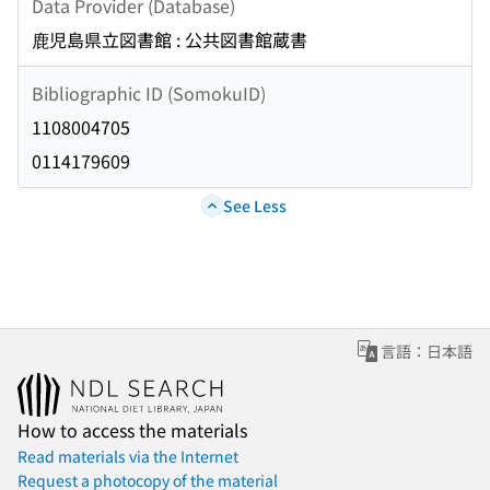
Data Provider (Database)
鹿児島県立図書館 : 公共図書館蔵書
Bibliographic ID (SomokuID)
1108004705
0114179609
See Less
言語：日本語
How to access the materials
Read materials via the Internet
Request a photocopy of the material