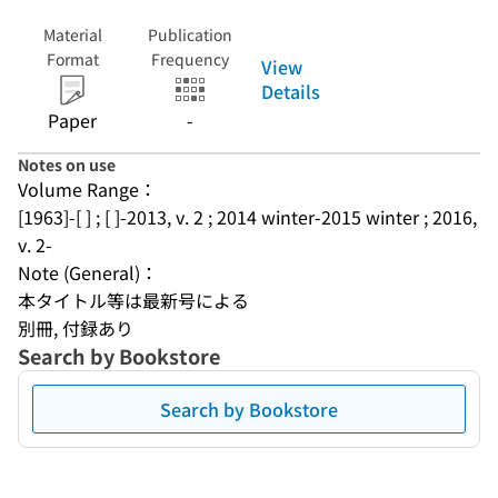
Material
Publication
Format
Frequency
View
Details
Paper
-
Notes on use
Volume Range：
[1963]-[ ] ; [ ]-2013, v. 2 ; 2014 winter-2015 winter ; 2016, 
v. 2-
Note (General)：
本タイトル等は最新号による
別冊, 付録あり
Search by Bookstore
Search by Bookstore