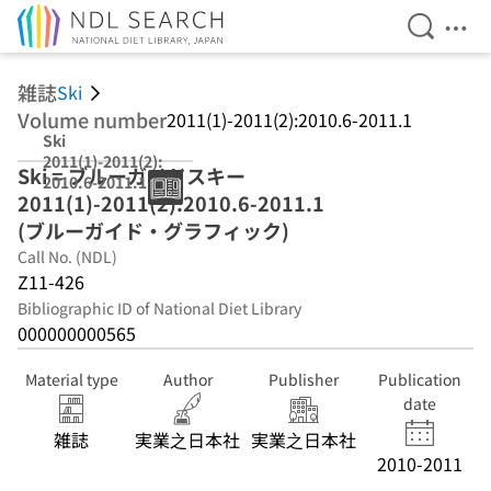
Open Se
Ope
Jump to main content
雑誌
Ski
Volume number
2011(1)-2011(2):2010.6-2011.1
Ski
2011(1)-2011(2):
Ski = ブルーガイドスキー
2010.6-2011.1
2011(1)-2011(2):2010.6-2011.1
(ブルーガイド・
グラフィック)
(ブルーガイド・グラフィック)
Call No. (NDL)
Z11-426
Bibliographic ID of National Diet Library
000000000565
Material type
Author
Publisher
Publication
date
雑誌
実業之日本社
実業之日本社
2010-2011