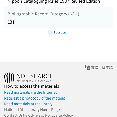
Nippon Cataloguing Rules 1987 Revised Edition
Bibliographic Record Category (NDL)
131
See Less
言語：日本語
How to access the materials
Read materials via the Internet
Request a photocopy of the material
Read materials at the library
National Diet Library Home Page
Contact Us
News
Privacy Policy
Site Policy