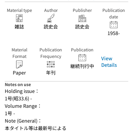
Material type
Author
Publisher
Publication
date
雑誌
読史会
読史会
1958-
Material
Publication
Publication
Format
Frequency
View
Details
継続刊行中
Paper
年刊
Notes on use
Holding issue：
1号(昭33.6) -
Volume Range：
1号 -
Note (General)：
本タイトル等は最新号による