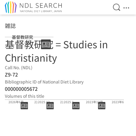
Open Se
Ope
Jump to main content
雑誌
基督教研究
基督教研究 = Studies in
Christianity
Call No. (NDL)
Z9-72
Bibliographic ID of National Diet Library
000000005672
Volumes of this title
88巻1号
87(1・
86(1・
85巻2号
85巻1号
2026年6月
2):2025.12
2):2025.1
2023年12月
2023年6月