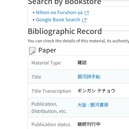
Search by Bookstore
Nihon no Furuhon-ya
Google Book Search
Bibliographic Record
You can check the details of this material, its authori
Paper
雑誌
Material Type
銀河詩手帖
Title
ギンガシ テチョウ
Title Transcription
Publication,
大阪 : 銀河書房
Distribution, etc.
継続刊行中
Publication status