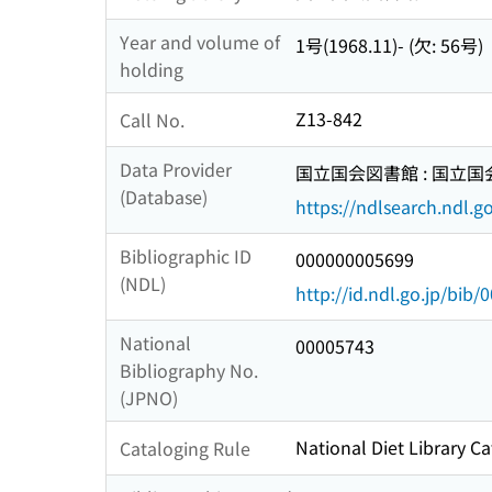
Year and volume of
1号(1968.11)- (欠: 56号)
holding
Z13-842
Call No.
Data Provider
国立国会図書館 : 国立
(Database)
https://ndlsearch.ndl.go
Bibliographic ID
000000005699
(NDL)
http://id.ndl.go.jp/bib
National
00005743
Bibliography No.
(JPNO)
National Diet Library Ca
Cataloging Rule