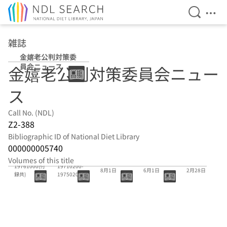
Open Se
Ope
Jump to main content
雑誌
金嬉老公判対策委
員会ニュース
金嬉老公判対策委員会ニュー
ス
Call No. (NDL)
Z2-388
Bibliographic ID of National Diet Library
000000005740
(40)
(20)-(39)
Volumes of this title
38号 1974年
37号 1974年
36号 1974年
19761000(付
19710200-
8月1日
6月1日
2月28日
録共)
19750200(号
外共)