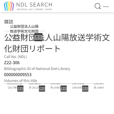
Open Se
Ope
Jump to main content
雑誌
公益財団法人山陽
放送学術文化財団
公益財団法人山陽放送学術文
リポート
化財団リポート
Call No. (NDL)
Z22-306
Bibliographic ID of National Diet Library
000000009553
(57)-
45号-56号
37号-44号
(31)-(36)
25号-30号
Volumes of this title
(63):2013.10
2001年10
1993年9
19870900-
1981年10
-2017年度
月-2012年10
月-2000年10
19920900
月-1986年9
月
月
月