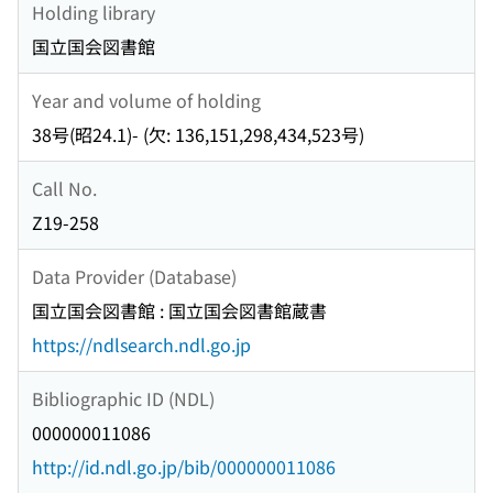
Holding library
国立国会図書館
Year and volume of holding
38号(昭24.1)- (欠: 136,151,298,434,523号)
Call No.
Z19-258
Data Provider (Database)
国立国会図書館 : 国立国会図書館蔵書
https://ndlsearch.ndl.go.jp
Bibliographic ID (NDL)
000000011086
http://id.ndl.go.jp/bib/000000011086