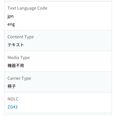
Text Language Code
jpn
eng
Content Type
テキスト
Media Type
機器不用
Carrier Type
冊子
NDLC
ZD43