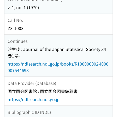
v. 1, no. 1 (1970)-
Call No.
Z3-1003
Continues
派生後 : Journal of the Japan Statistical Society 34
巻1号-
https://ndlsearch.ndl.go.jp/books/R100000002-I000
007544698
Data Provider (Database)
国立国会図書館 : 国立国会図書館蔵書
https://ndlsearch.ndl.go.jp
Bibliographic ID (NDL)