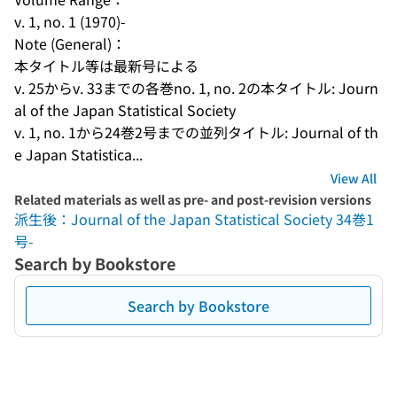
v. 1, no. 1 (1970)-
Note (General)：
本タイトル等は最新号による
v. 25からv. 33までの各巻no. 1, no. 2の本タイトル: Journ
al of the Japan Statistical Society
v. 1, no. 1から24巻2号までの並列タイトル: Journal of th
e Japan Statistica...
View All
Related materials as well as pre- and post-revision versions
派生後：Journal of the Japan Statistical Society 34巻1
号-
Search by Bookstore
Search by Bookstore