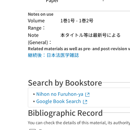
Paper
-
Notes on use
Volume
1巻1号 - 1巻2号
Range：
Note
本タイトル等は最新号による
(General)：
Related materials as well as pre- and post-revision 
継続後：日本法医学雑誌
Search by Bookstore
Nihon no Furuhon-ya
Google Book Search
Bibliographic Record
You can check the details of this material, its authori