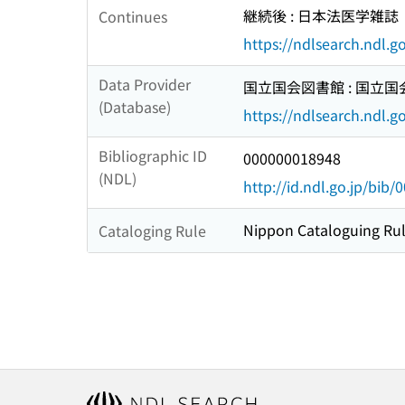
継続後 : 日本法医学雑誌
Continues
https://ndlsearch.ndl.
Data Provider
国立国会図書館 : 国立
(Database)
https://ndlsearch.ndl.go
Bibliographic ID
000000018948
(NDL)
http://id.ndl.go.jp/bib
Nippon Cataloguing Rul
Cataloging Rule