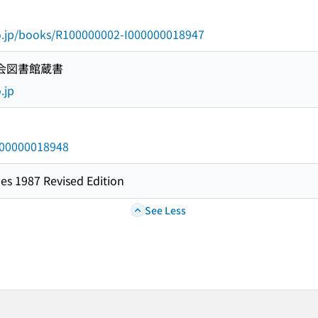
go.jp/books/R100000002-I000000018947
国会図書館蔵書
.jp
/000000018948
es 1987 Revised Edition
See Less