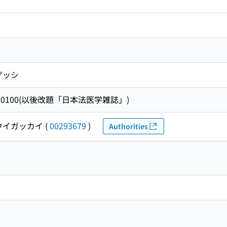
ザッシ
0-19450100(以後改題「日本法医学雑誌」)
ウイガッカイ
(
00293679
)
Authorities