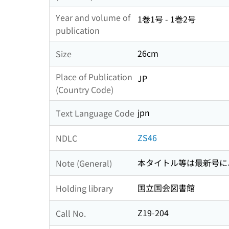
Year and volume of
1巻1号 - 1巻2号
publication
26cm
Size
Place of Publication
JP
(Country Code)
jpn
Text Language Code
ZS46
NDLC
本タイトル等は最新号に
Note (General)
国立国会図書館
Holding library
Z19-204
Call No.