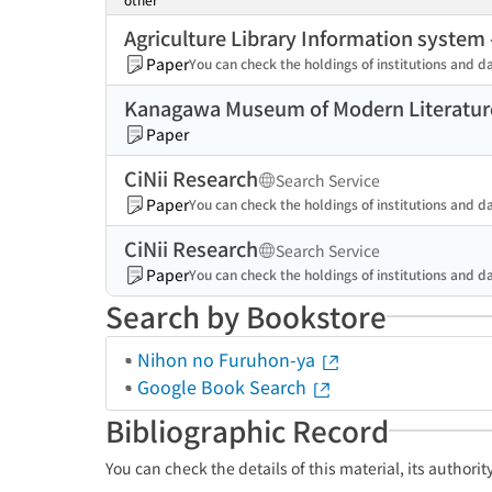
Agriculture Library Information syste
Paper
You can check the holdings of institutions and d
Kanagawa Museum of Modern Literature
Paper
CiNii Research
Search Service
Paper
You can check the holdings of institutions and da
CiNii Research
Search Service
Paper
You can check the holdings of institutions and da
Search by Bookstore
Nihon no Furuhon-ya
Google Book Search
Bibliographic Record
You can check the details of this material, its authori