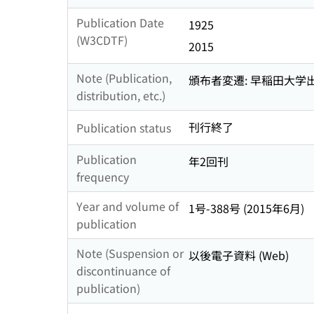
Publication Date
1925
(W3CDTF)
2015
Note (Publication,
頒布者変遷: 早稲田大学出版部
distribution, etc.)
刊行終了
Publication status
Publication
年2回刊
frequency
Year and volume of
1号-388号 (2015年6月)
publication
Note (Suspension or
以後電子資料 (Web)
discontinuance of
publication)