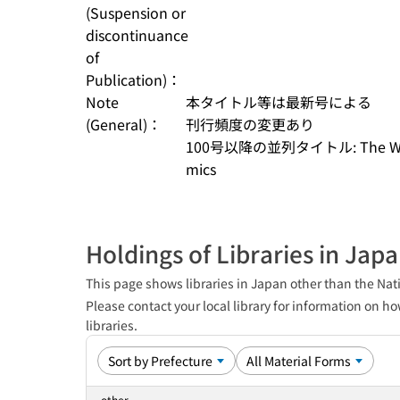
(Suspension or
discontinuance
of
Publication)：
Note
本タイトル等は最新号による
(General)：
刊行頻度の変更あり
100号以降の並列タイトル: The Waseda 
mics
Holdings of Libraries in Jap
This page shows libraries in Japan other than the Nati
Please contact your local library for information on ho
libraries.
other