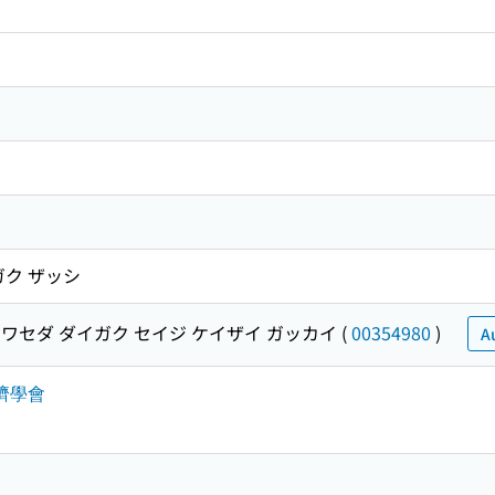
ガク ザッシ
ワセダ ダイガク セイジ ケイザイ ガッカイ
(
00354980
)
A
濟學會