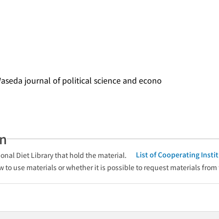
journal of political science and econo
an
List of Cooperating Inst
onal Diet Library that hold the material.
w to use materials or whether it is possible to request materials from