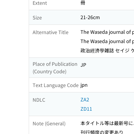
冊
Extent
21-26cm
Size
The Waseda journal of p
Alternative Title
The Waseda journal of p
政治經濟學雑誌 セイジ 
Place of Publication
JP
(Country Code)
jpn
Text Language Code
ZA2
NDLC
ZD11
本タイトル等は最新号に
Note (General)
刊行頻度の変更あり