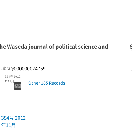
eda journal of political science and
000000024759
 Library
384号 2012
年11月
Other 185 Records
3
384号 2012
年11月