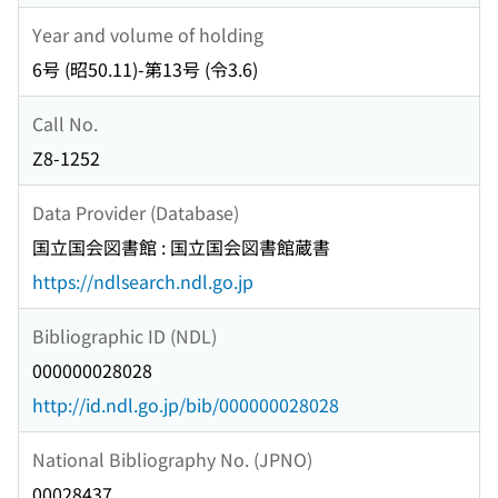
Year and volume of holding
6号 (昭50.11)-第13号 (令3.6)
Call No.
Z8-1252
Data Provider (Database)
国立国会図書館 : 国立国会図書館蔵書
https://ndlsearch.ndl.go.jp
Bibliographic ID (NDL)
000000028028
http://id.ndl.go.jp/bib/000000028028
National Bibliography No. (JPNO)
00028437