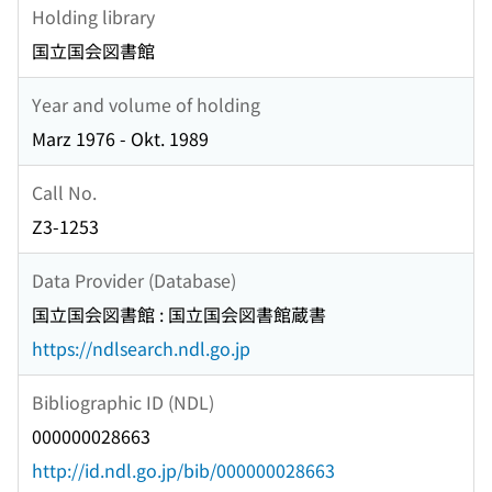
Holding library
国立国会図書館
Year and volume of holding
Marz 1976 - Okt. 1989
Call No.
Z3-1253
Data Provider (Database)
国立国会図書館 : 国立国会図書館蔵書
https://ndlsearch.ndl.go.jp
Bibliographic ID (NDL)
000000028663
http://id.ndl.go.jp/bib/000000028663