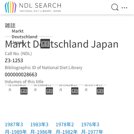
Open Se
Ope
Jump to main content
雑誌
Markt
Deutschland
Markt Deutschland Japan
Japan
Call No. (NDL)
Z3-1253
Bibliographic ID of National Diet Library
000000028663
1987年3
1983年3
1978年2
1976年3
Volumes of this title
月-1989年10
月-1986年12
月-1982年12
月-1977年11
月
月
月
月
1987年3
1983年3
1978年2
1976年3
月-1989年
月-1986年
月-1982年
月-1977年