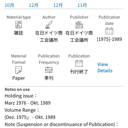
10月
12月
12月
11月
Material type
Author
Publisher
Publication
date
雑誌
在日ドイツ商
在日ドイツ商
[1975]-1989
工会議所
工会議所
Material
Publication
Publication
Format
Frequency
View
Details
刊行終了
Paper
季刊
Notes on use
Holding issue：
Marz 1976 - Okt. 1989
Volume Range：
[Dez. 1975」 - Okt. 1989
Note (Suspension or discontinuance of Publication)：