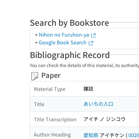
Search by Bookstore
Nihon no Furuhon-ya
Google Book Search
Bibliographic Record
You can check the details of this material, its authori
Paper
雑誌
Material Type
あいちの人口
Title
アイチ ノ ジンコウ
Title Transcription
Author Heading
愛知県
アイチケン
(
002