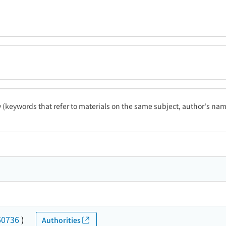
ty (keywords that refer to materials on the same subject, author's name
60736
)
Authorities