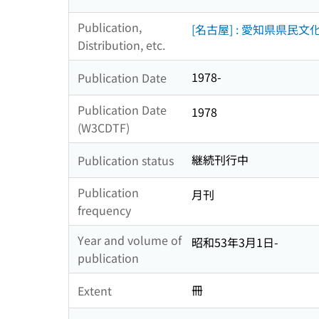
Publication,
[名古屋] : 愛知県県民文
Distribution, etc.
1978-
Publication Date
Publication Date
1978
(W3CDTF)
継続刊行中
Publication status
Publication
月刊
frequency
Year and volume of
昭和53年3月1日-
publication
冊
Extent