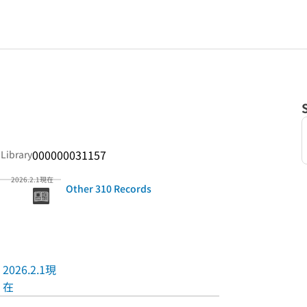
000000031157
 Library
2026.2.1現在
Other 310 Records
2026.2.1現
在