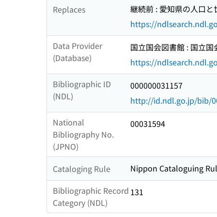
継続前 : 愛知県の人口と
Replaces
https://ndlsearch.ndl.
Data Provider
国立国会図書館 : 国立
(Database)
https://ndlsearch.ndl.go
Bibliographic ID
000000031157
(NDL)
http://id.ndl.go.jp/bib
National
00031594
Bibliography No.
(JPNO)
Nippon Cataloguing Rul
Cataloging Rule
Bibliographic Record
131
Category (NDL)