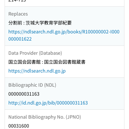
Replaces
分割前 : 茨城大学教育学部紀要
https://ndlsearch.ndl.go.jp/books/R100000002-I000
000001622
Data Provider (Database)
国立国会図書館 : 国立国会図書館蔵書
https://ndlsearch.ndl.go.jp
Bibliographic ID (NDL)
000000031163
http://id.ndl.go.jp/bib/000000031163
National Bibliography No. (JPNO)
00031600