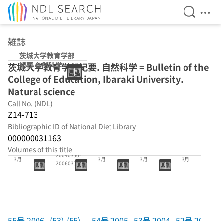
Open Se
Ope
Jump to main content
雑誌
茨城大学教育学部
紀要 自然科学
茨城大学教育学部紀要. 自然科学 = Bulletin of the
College of Education, Ibaraki University.
Natural science
Call No. (NDL)
Z14-713
Bibliographic ID of National Diet Library
000000031163
(53)-(55)
Volumes of this title
55号 2006年
54号 2005年
53号 2004年
52号 2003年
20040300-
3月
3月
3月
3月
20060300(以
後廃刊)
55号 2006
(53)-(55)
54号 2005
53号 2004
52号 2003