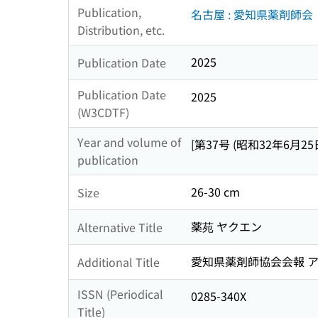
Publication,
名古屋 : 愛知県薬剤師会
Distribution, etc.
2025
Publication Date
Publication Date
2025
(W3CDTF)
Year and volume of
[第37号 (昭和32年6月25日
publication
26-30 cm
Size
薬苑 ヤクエン
Alternative Title
愛知県薬剤師協会会報 ア
Additional Title
ISSN (Periodical
0285-340X
Title)