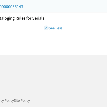
/000000035143
taloging Rules for Serials
See Less
acy Policy
Site Policy