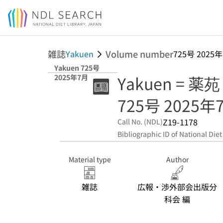
Jump to main content
雑誌
Volume number
Yakuen
725号 2025
Yakuen 725号
Yakuen = 薬苑
2025年7月
725号 2025年
Z19-1178
Call No. (NDL)
Bibliographic ID of National Diet
Material type
Author
雑誌
広報・渉外部会出版分
科会 編