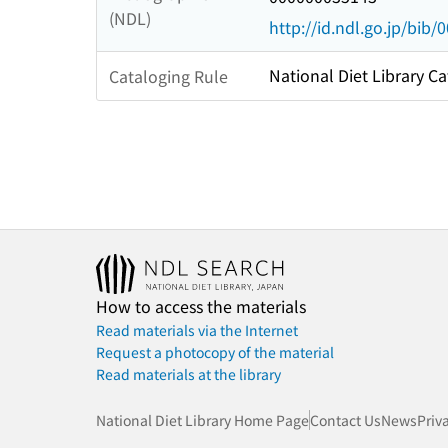
(NDL)
http://id.ndl.go.jp/bib
National Diet Library Ca
Cataloging Rule
How to access the materials
Read materials via the Internet
Request a photocopy of the material
Read materials at the library
National Diet Library Home Page
Contact Us
News
Priv