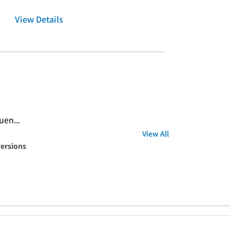
View Details
n...
View All
versions