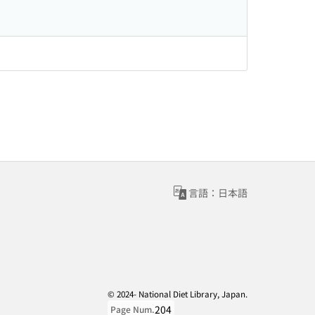
言語：日本語
© 2024- National Diet Library, Japan.
204
Page Num.