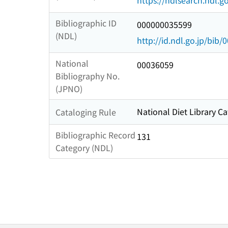
https://ndlsearch.ndl.go
Bibliographic ID
000000035599
(NDL)
http://id.ndl.go.jp/bib
National
00036059
Bibliography No.
(JPNO)
National Diet Library Ca
Cataloging Rule
Bibliographic Record
131
Category (NDL)