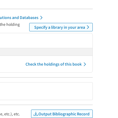
itutions and Databases
 the holding
Specify a library in your area
Check the holdings of this book
Output Bibliographic Record
, etc.), etc.