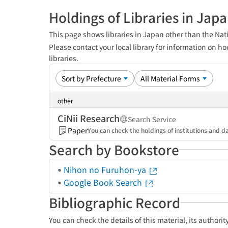
Holdings of Libraries in Jap
This page shows libraries in Japan other than the Nati
Please contact your local library for information on ho
libraries.
other
CiNii Research
Search Service
Paper
You can check the holdings of institutions and da
Search by Bookstore
Nihon no Furuhon-ya
Google Book Search
Bibliographic Record
You can check the details of this material, its authori