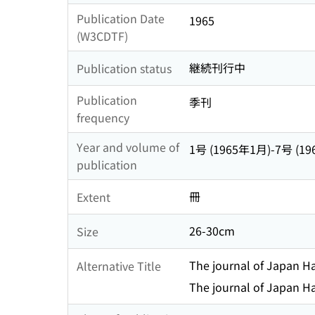
Publication Date
1965
(W3CDTF)
継続刊行中
Publication status
Publication
季刊
frequency
Year and volume of
1号 (1965年1月)-7号 (19
publication
冊
Extent
26-30cm
Size
The journal of Japan Ha
Alternative Title
The journal of Japan Ha