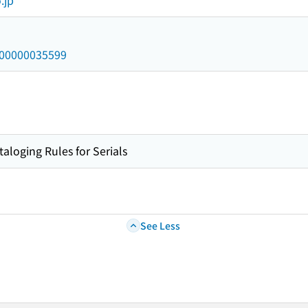
.jp
/000000035599
taloging Rules for Serials
See Less