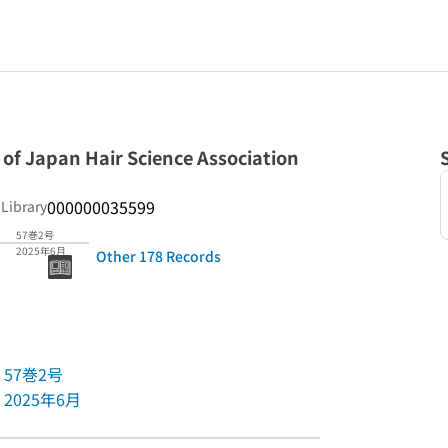
f Japan Hair Science Association
000000035599
 Library
57巻2号
2025年6月
Other 178 Records
57巻2号
2025年6月