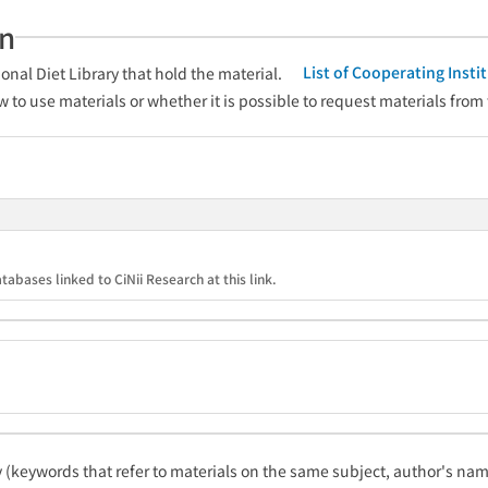
an
List of Cooperating Inst
onal Diet Library that hold the material.
w to use materials or whether it is possible to request materials from
tabases linked to CiNii Research at this link.
ty (keywords that refer to materials on the same subject, author's name