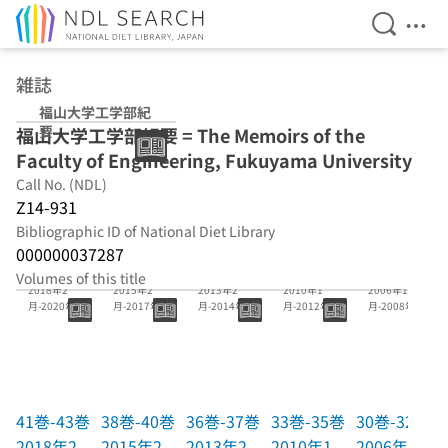
Open Se
Ope
Jump to main content
雑誌
福山大学工学部紀
要
福山大学工学部紀要 = The Memoirs of the
Faculty of Engineering, Fukuyama University
Call No. (NDL)
Z14-931
Bibliographic ID of National Diet Library
000000037287
41巻-43巻
38巻-40巻
36巻-37巻
33巻-35巻
30巻-32巻
Volumes of this title
2018年2
2015年2
2013年2
2010年1
2006年12
月-2020年3
月-2017年3
月-2014年2
月-2012年2
月-2008年12
月
月
月
月
月
41巻-43巻
38巻-40巻
36巻-37巻
33巻-35巻
30巻-32巻
2018年2
2015年2
2013年2
2010年1
2006年12