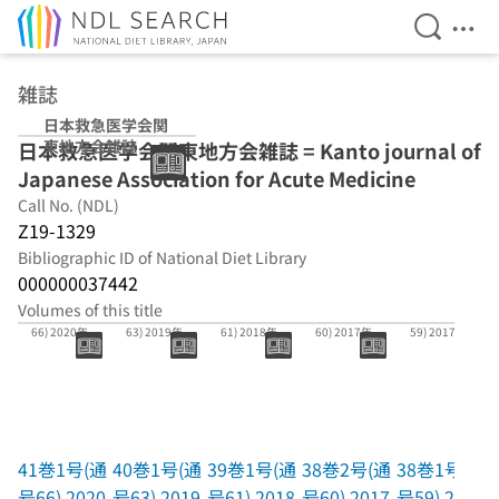
Open Se
Ope
Jump to main content
雑誌
日本救急医学会関
東地方会雑誌
日本救急医学会関東地方会雑誌 = Kanto journal of
Japanese Association for Acute Medicine
Call No. (NDL)
Z19-1329
Bibliographic ID of National Diet Library
000000037442
Volumes of this title
41巻1号(通号
40巻1号(通号
39巻1号(通号
38巻2号(通号
38巻1号(通号
66) 2020年
63) 2019年
61) 2018年
60) 2017年
59) 2017年
41巻1号(通
40巻1号(通
39巻1号(通
38巻2号(通
38巻1号(通
号66) 2020
号63) 2019
号61) 2018
号60) 2017
号59) 2017