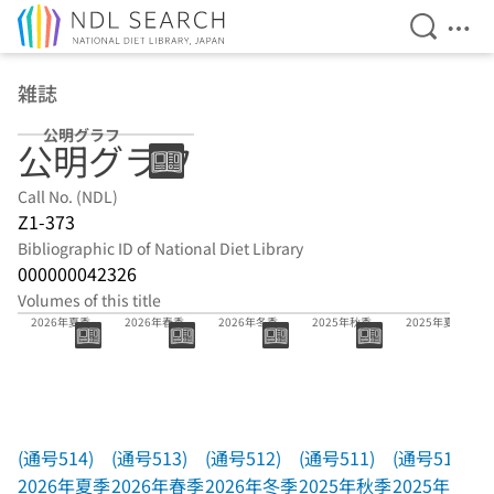
Open Se
Ope
Jump to main content
雑誌
公明グラフ
公明グラフ
Call No. (NDL)
Z1-373
Bibliographic ID of National Diet Library
000000042326
Volumes of this title
(通号514)
(通号513)
(通号512)
(通号511)
(通号510)
2026年夏季
2026年春季
2026年冬季
2025年秋季
2025年夏季
(通号514)
(通号513)
(通号512)
(通号511)
(通号510)
2026年夏季
2026年春季
2026年冬季
2025年秋季
2025年夏季