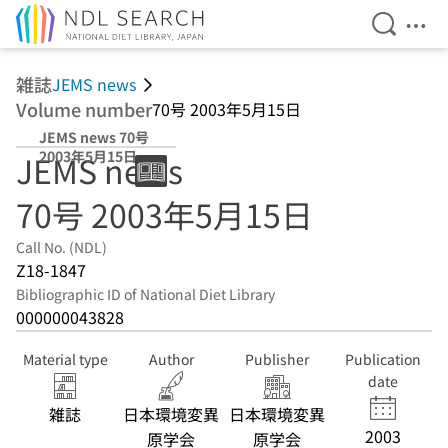
Open Se
Ope
Jump to main content
雑誌
JEMS news
Volume number
70号 2003年5月15日
JEMS news 70号
2003年5月15日
JEMS news
70号 2003年5月15日
Call No. (NDL)
Z18-1847
Bibliographic ID of National Diet Library
000000043828
Material type
Author
Publisher
Publication
date
雑誌
日本環境変異
日本環境変異
2003
原学会
原学会