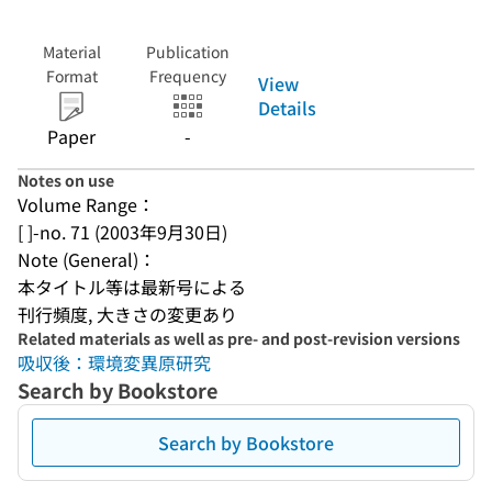
Material
Publication
Format
Frequency
View
Details
Paper
-
Notes on use
Volume Range：
[ ]-no. 71 (2003年9月30日)
Note (General)：
本タイトル等は最新号による
刊行頻度, 大きさの変更あり
Related materials as well as pre- and post-revision versions
吸収後：環境変異原研究
Search by Bookstore
Search by Bookstore