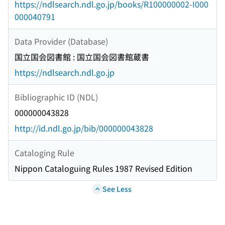
https://ndlsearch.ndl.go.jp/books/R100000002-I000
000040791
Data Provider (Database)
国立国会図書館 : 国立国会図書館蔵書
https://ndlsearch.ndl.go.jp
Bibliographic ID (NDL)
000000043828
http://id.ndl.go.jp/bib/000000043828
Cataloging Rule
Nippon Cataloguing Rules 1987 Revised Edition
See Less