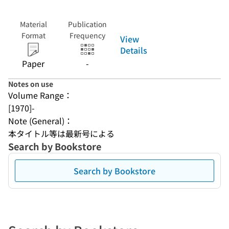
Material
Publication
Format
Frequency
View
Details
Paper
-
Notes on use
Volume Range：
[1970]-
Note (General)：
本タイトル等は最新号による
Search by Bookstore
Search by Bookstore