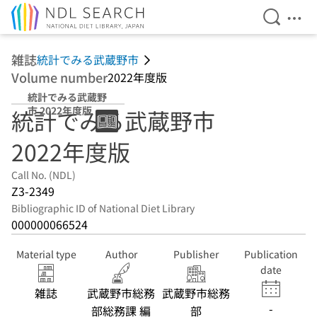
Open Se
Ope
Jump to main content
雑誌
統計でみる武蔵野市
Volume number
2022年度版
統計でみる武蔵野
市 2022年度版
統計でみる武蔵野市
2022年度版
Call No. (NDL)
Z3-2349
Bibliographic ID of National Diet Library
000000066524
Material type
Author
Publisher
Publication
date
雑誌
武蔵野市総務
武蔵野市総務
-
部総務課 編
部