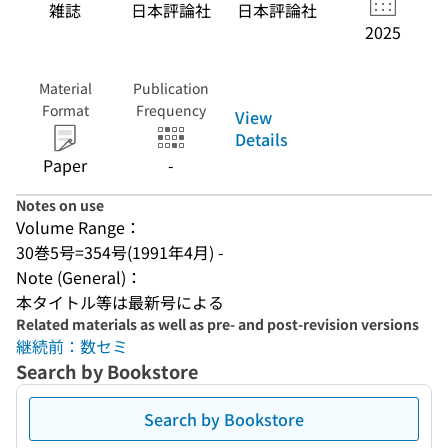
雑誌
日本評論社
日本評論社
2025
Material
Publication
Format
Frequency
View
Details
Paper
-
Notes on use
Volume Range：
30巻5号=354号(1991年4月) -
Note (General)：
本タイトル等は最新号による
Related materials as well as pre- and post-revision versions
継続前：数セミ
Search by Bookstore
Search by Bookstore