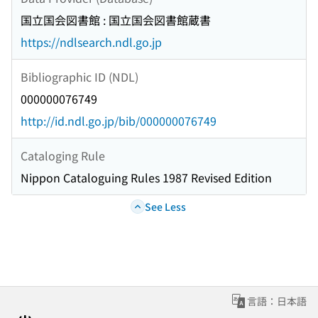
国立国会図書館 : 国立国会図書館蔵書
https://ndlsearch.ndl.go.jp
Bibliographic ID (NDL)
000000076749
http://id.ndl.go.jp/bib/000000076749
Cataloging Rule
Nippon Cataloguing Rules 1987 Revised Edition
See Less
言語：日本語