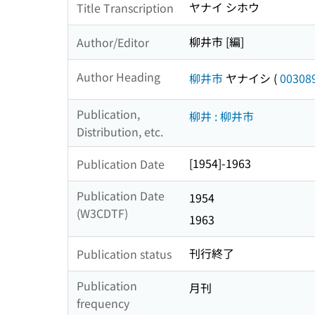
ヤナイ シホウ
Title Transcription
柳井市 [編]
Author/Editor
Author Heading
柳井市
ヤナイシ
(
00308
Publication,
柳井 : 柳井市
Distribution, etc.
[1954]-1963
Publication Date
Publication Date
1954
(W3CDTF)
1963
刊行終了
Publication status
Publication
月刊
frequency