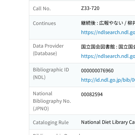
Z33-720
Call No.
継続後 : 広報やない / 
Continues
https://ndlsearch.ndl.
Data Provider
国立国会図書館 : 国立
(Database)
https://ndlsearch.ndl.go
Bibliographic ID
000000076960
(NDL)
http://id.ndl.go.jp/bib
National
00082594
Bibliography No.
(JPNO)
National Diet Library Ca
Cataloging Rule