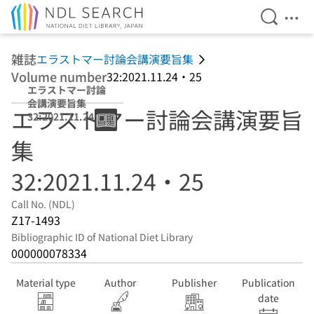
Open Se
Ope
Jump to main content
雑誌
エラストマー討論会講演要旨集
Volume number
32:2021.11.24・25
エラストマー討論
会講演要旨集
エラストマー討論会講演要旨
32:2021.11.24・
25
集
32:2021.11.24・25
Call No. (NDL)
Z17-1493
Bibliographic ID of National Diet Library
000000078334
Material type
Author
Publisher
Publication
date