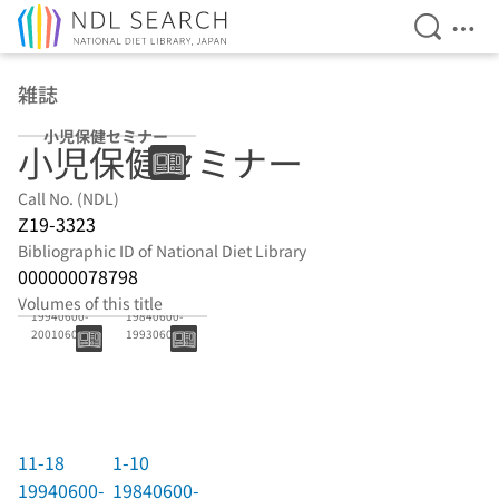
Open Se
Ope
Jump to main content
雑誌
小児保健セミナー
小児保健セミナー
Call No. (NDL)
Z19-3323
Bibliographic ID of National Diet Library
000000078798
11-18
1-10
Volumes of this title
19940600-
19840600-
20010600
19930600
11-18
1-10
19940600-
19840600-