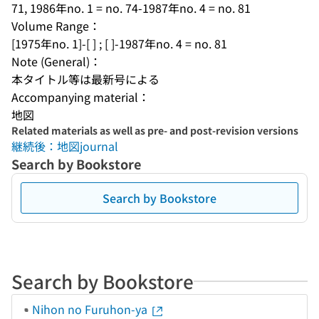
71, 1986年no. 1 = no. 74-1987年no. 4 = no. 81
Volume Range：
[1975年no. 1]-[ ] ; [ ]-1987年no. 4 = no. 81
Note (General)：
本タイトル等は最新号による
Accompanying material：
地図
Related materials as well as pre- and post-revision versions
継続後：地図journal
Search by Bookstore
Search by Bookstore
Search by Bookstore
Nihon no Furuhon-ya