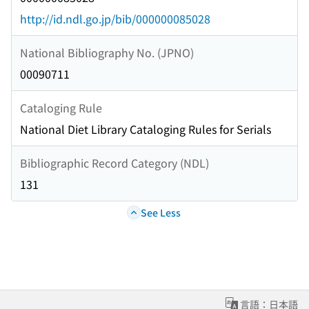
http://id.ndl.go.jp/bib/000000085028
National Bibliography No. (JPNO)
00090711
Cataloging Rule
National Diet Library Cataloging Rules for Serials
Bibliographic Record Category (NDL)
131
See Less
言語：日本語