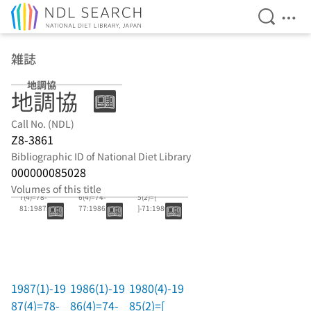
Open Se
Ope
Jump to main content
雑誌
地調協
地調協
Call No. (NDL)
Z8-3861
Bibliographic ID of National Diet Library
000000085028
1987(1)-198
1986(1)-198
1980(4)-198
Volumes of this title
7(4)=78-
6(4)=74-
5(2)=[
81:1987新
77:1986新
]-71:1980初
春-1987晩秋
春-1986社団
秋-1985陽春
法人設立記
(欠19
1987(1)-19
1986(1)-19
1980(4)-19
87(4)=78-
86(4)=74-
85(2)=[