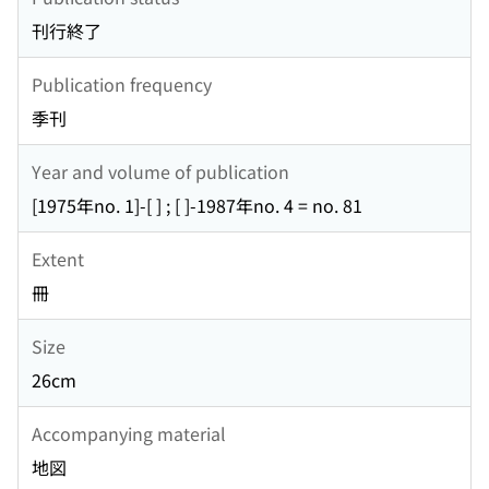
刊行終了
Publication frequency
季刊
Year and volume of publication
[1975年no. 1]-[ ] ; [ ]-1987年no. 4 = no. 81
Extent
冊
Size
26cm
Accompanying material
地図