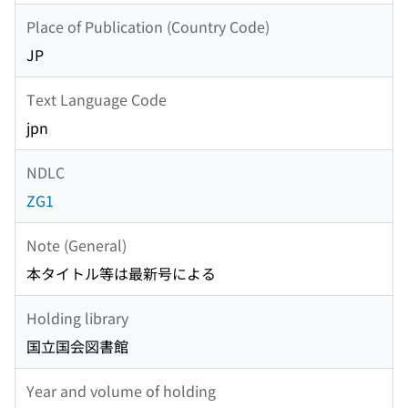
Place of Publication (Country Code)
JP
Text Language Code
jpn
NDLC
ZG1
Note (General)
本タイトル等は最新号による
Holding library
国立国会図書館
Year and volume of holding