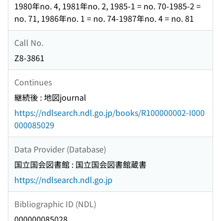
1980年no. 4, 1981年no. 2, 1985-1 = no. 70-1985-2 =
no. 71, 1986年no. 1 = no. 74-1987年no. 4 = no. 81
Call No.
Z8-3861
Continues
継続後 : 地図journal
https://ndlsearch.ndl.go.jp/books/R100000002-I000
000085029
Data Provider (Database)
国立国会図書館 : 国立国会図書館蔵書
https://ndlsearch.ndl.go.jp
Bibliographic ID (NDL)
000000085028