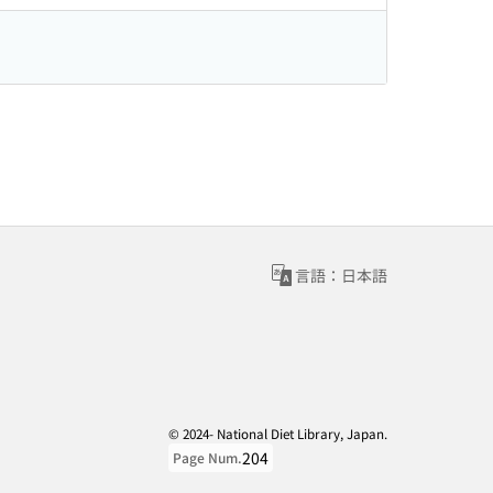
言語：日本語
© 2024- National Diet Library, Japan.
204
Page Num.