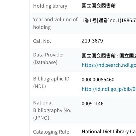
国立国会図書館
Holding library
Year and volume of
1巻1号[通巻]no.1(1986.7
holding
Z19-3679
Call No.
Data Provider
国立国会図書館 : 国立
(Database)
https://ndlsearch.ndl.go
Bibliographic ID
000000085460
(NDL)
http://id.ndl.go.jp/bib
National
00091146
Bibliography No.
(JPNO)
National Diet Library Ca
Cataloging Rule