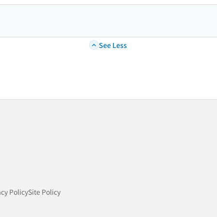
See Less
acy Policy
Site Policy