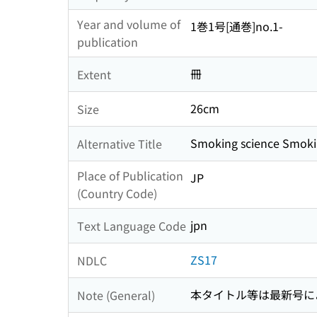
Year and volume of
1巻1号[通巻]no.1-
publication
冊
Extent
26cm
Size
Smoking science Smoki
Alternative Title
Place of Publication
JP
(Country Code)
jpn
Text Language Code
ZS17
NDLC
本タイトル等は最新号に
Note (General)