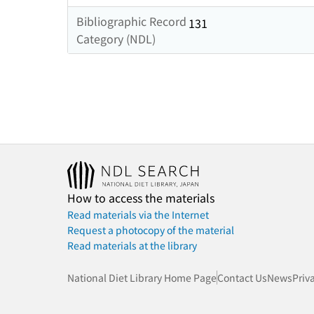
Bibliographic Record
131
Category (NDL)
How to access the materials
Read materials via the Internet
Request a photocopy of the material
Read materials at the library
National Diet Library Home Page
Contact Us
News
Priv