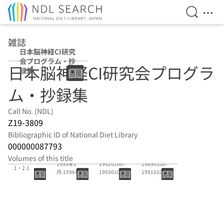
Open Se
Ope
Jump to main content
雑誌
日本脳神経CI研究
会プログラム・抄
日本脳神経CI研究会プログラ
録集
ム・抄録集
Call No. (NDL)
Z19-3809
Bibliographic ID of National Diet Library
000000087793
18巻-19巻
15-16
12-14
Volumes of this title
20:1997.1.3
1995年1
19920100-
19890100-
1・2.1
月-1996年2
19930100(欠
19910100
月
17)