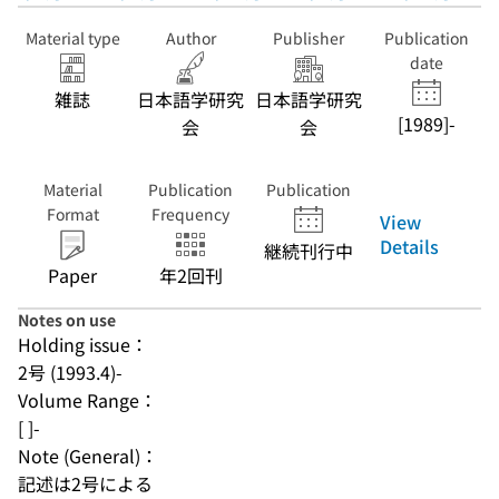
Material type
Author
Publisher
Publication
date
雑誌
日本語学研究
日本語学研究
[1989]-
会
会
Material
Publication
Publication
Format
Frequency
View
Details
継続刊行中
Paper
年2回刊
Notes on use
Holding issue：
2号 (1993.4)-
Volume Range：
[ ]-
Note (General)：
記述は2号による