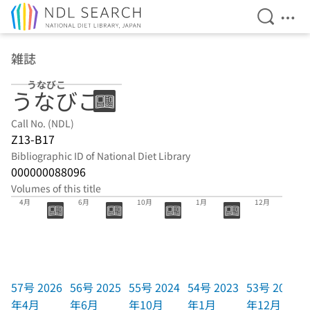
Open Se
Ope
Jump to main content
雑誌
うなびこ
うなびこ
Call No. (NDL)
Z13-B17
Bibliographic ID of National Diet Library
000000088096
Volumes of this title
57号 2026年
56号 2025年
55号 2024年
54号 2023年
53号 2021年
4月
6月
10月
1月
12月
57号 2026
56号 2025
55号 2024
54号 2023
53号 2021
年4月
年6月
年10月
年1月
年12月