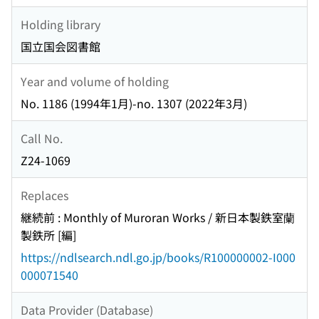
Holding library
国立国会図書館
Year and volume of holding
No. 1186 (1994年1月)-no. 1307 (2022年3月)
Call No.
Z24-1069
Replaces
継続前 : Monthly of Muroran Works / 新日本製鉄室蘭
製鉄所 [編]
https://ndlsearch.ndl.go.jp/books/R100000002-I000
000071540
Data Provider (Database)