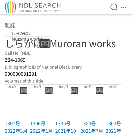
Open Se
Ope
Jump to main content
雑誌
しらかば :
Muroran works
しらかば : Muroran works
Call No. (NDL)
Z24-1069
Bibliographic ID of National Diet Library
000000091291
Volumes of this title
1307号 2022
1306号 2022
1305号 2021
1304号 2021
1303号 2021
年3月
年1月
年10月
年7月
年4月
1307号
1306号
1305号
1304号
1303号
2022年3月
2022年1月
2021年10
2021年7月
2021年4月