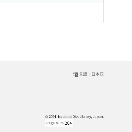
言語：日本語
© 2024- National Diet Library, Japan.
204
Page Num.