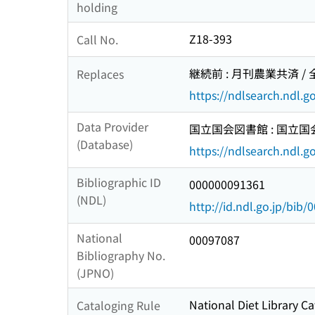
holding
Z18-393
Call No.
継続前 : 月刊農業共済 /
Replaces
https://ndlsearch.ndl.
Data Provider
国立国会図書館 : 国立
(Database)
https://ndlsearch.ndl.go
Bibliographic ID
000000091361
(NDL)
http://id.ndl.go.jp/bib
National
00097087
Bibliography No.
(JPNO)
National Diet Library Ca
Cataloging Rule