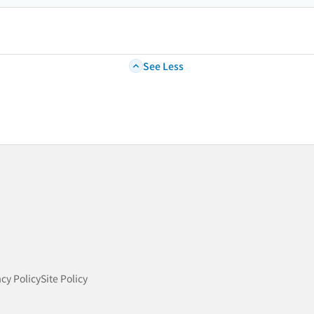
See Less
acy Policy
Site Policy