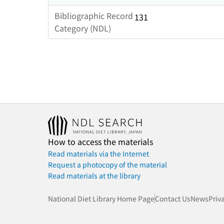
Bibliographic Record
131
Category (NDL)
How to access the materials
Read materials via the Internet
Request a photocopy of the material
Read materials at the library
National Diet Library Home Page
Contact Us
News
Priv