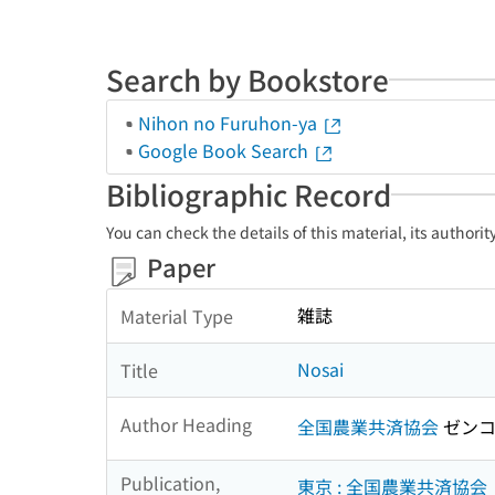
Search by Bookstore
Nihon no Furuhon-ya
Google Book Search
Bibliographic Record
You can check the details of this material, its authori
Paper
雑誌
Material Type
Nosai
Title
Author Heading
全国農業共済協会
ゼンコ
Publication,
東京 : 全国農業共済協会