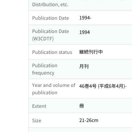
Distribution, etc.
1994-
Publication Date
Publication Date
1994
(W3CDTF)
継続刊行中
Publication status
Publication
月刊
frequency
Year and volume of
46巻4号 (平成6年4月)-
publication
冊
Extent
21-26cm
Size