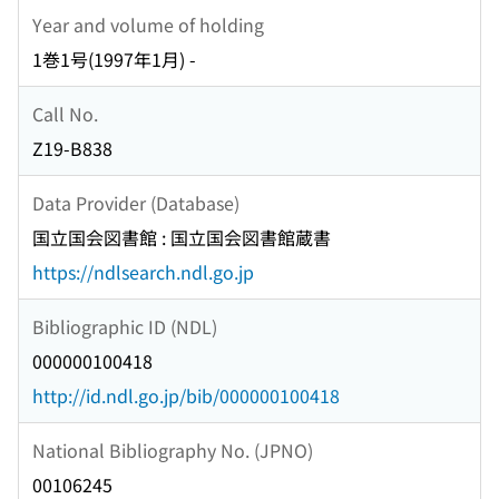
Year and volume of holding
1巻1号(1997年1月) -
Call No.
Z19-B838
Data Provider (Database)
国立国会図書館 : 国立国会図書館蔵書
https://ndlsearch.ndl.go.jp
Bibliographic ID (NDL)
000000100418
http://id.ndl.go.jp/bib/000000100418
National Bibliography No. (JPNO)
00106245